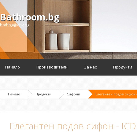
Bathroom.bg
bathbg@abv.bg
Начало
Производители
За нас
Продукти
Начало
Продукти
Сифони
Елегантен подов сифон -
Елегантен подов сифон - ICD