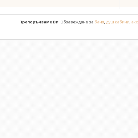
Препоръчваме Ви
: Обзавеждане за
баня
,
душ кабини
,
акс