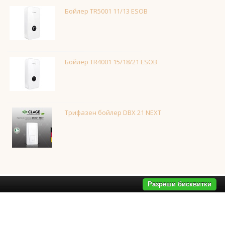
Бойлер TR5001 11/13 ESOB
Бойлер TR4001 15/18/21 ESOB
Трифазен бойлер DBX 21 NEXT
Разреши бисквитки
дала за баня
,
смесители за баня