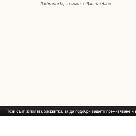
Bathroom.bg - всичко за Вашата баня.
Този сайт използва бисквитки, за да подобри вашето преживяване 
Препоръчваме Ви
: Обзавежд