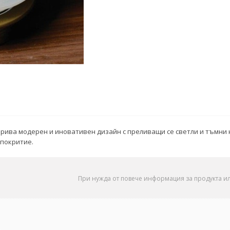
разкрива модерен и иновативен дизайн с преливащи се светли и тъмн
 покритие.
При нужда от повече информация за продукта и