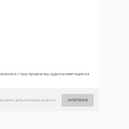
и нюанси и с пуш предлагащ чудесна имитация на
ли имате допълнителни въпроси
ЗАПИТВАНЕ