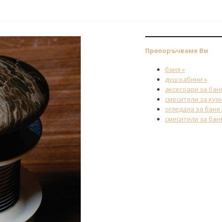
Препоръчваме Ви
баня »
душ кабини »
аксесоари за баня
смесители за кухн
огледала за баня 
смесители за баня