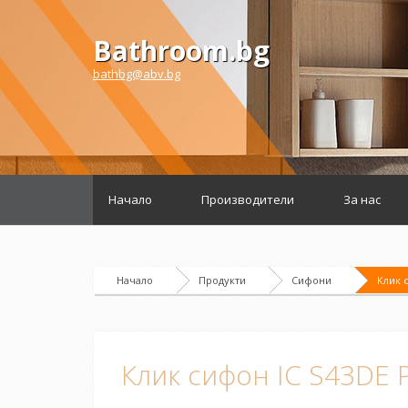
Bathroom.bg
bathbg@abv.bg
Начало
Производители
За нас
Начало
Продукти
Сифони
Клик с
Клик сифон IC S43DE P