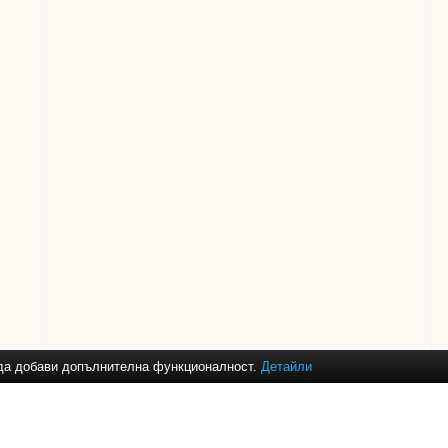
и да добави допълнителна функционалност.
Детайли
ане за
баня
,
душ кабини
,
аксесоари за баня
,
смесители за кухня
,
огле