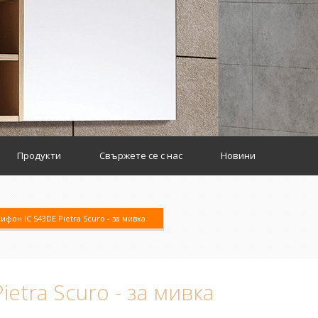
Продукти
Свържете се с нас
Новини
ифон IC S43DE Pietra Scuro - за мивка
ietra Scuro - за мивка