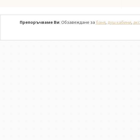
Препоръчваме Ви
: Обзавеждане за
баня
,
душ кабини
,
акс