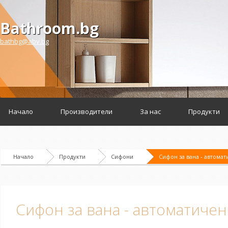
Bathroom.bg
bathbg@abv.bg
Начало
Производители
За нас
Продукти
Начало
Продукти
Сифони
Сифон за вана - автомат
Сифон за вана - автоматичен