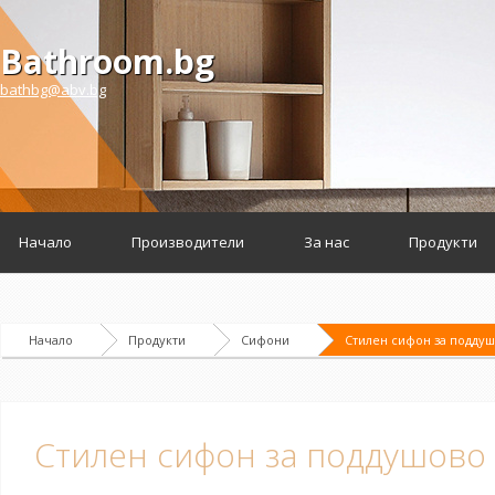
Bathroom.bg
bathbg@abv.bg
Начало
Производители
За нас
Продукти
Начало
Продукти
Сифони
Стилен сифон за подду
Стилен сифон за поддушово