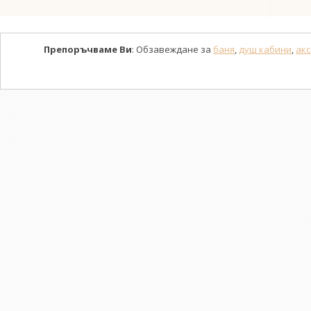
Препоръчваме Ви
: Обзавеждане за
баня
,
душ кабини
,
акс