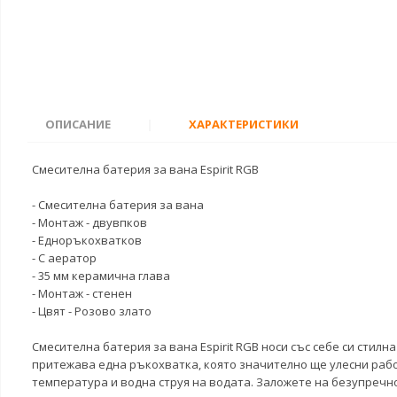
ОПИСАНИЕ
|
ХАРАКТЕРИСТИКИ
Смесителна батерия за вана Espirit RGB
- Смесителна батерия за вана
- Монтаж - двувпков
- Едноръкохватков
- С аератор
- 35 мм керамична глава
- Монтаж - стенен
- Цвят - Розово злато
Смесителна батерия за вана Espirit RGB носи със себе си стил
притежава една ръкохватка, която значително ще улесни работ
температура и водна струя на водата. Заложете на безупречно