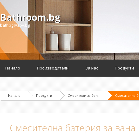
Bathroom.bg
bathbg@abv.bg
Начало
Производители
За нас
Продукти
Начало
Продукти
Смесители за баня
Смесителна ба
Смесителна батерия за вана E