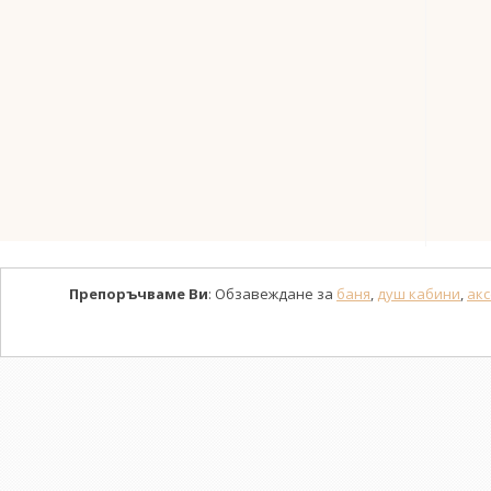
Препоръчваме Ви
: Обзавеждане за
баня
,
душ кабини
,
акс