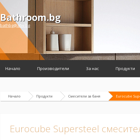
Bathroom.bg
bathbg@abv.bg
Начало
Производители
За нас
Продукти
Начало
Продукти
Смесители за баня
Eurocube Supe
Eurocube Supersteel смесите