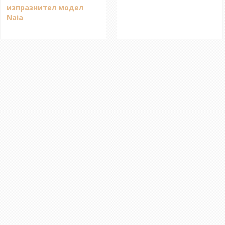
изпразнител модел
Naia