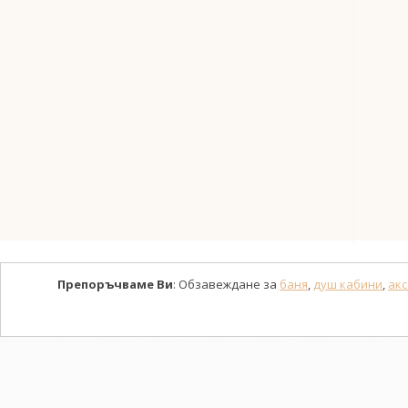
Препоръчваме Ви
: Обзавеждане за
баня
,
душ кабини
,
акс