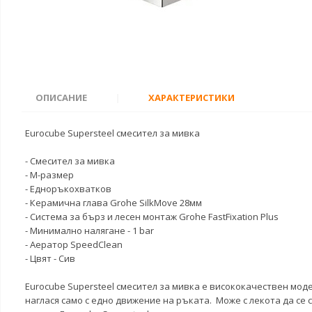
ОПИСАНИЕ
|
ХАРАКТЕРИСТИКИ
Eurocube Supersteel смесител за мивка
- Смесител за мивка
- М-размер
- Едноръкохватков
- Керамична глава Grohe SilkMove 28мм
- Система за бърз и лесен монтаж Grohe FastFixation Plus
- Минимално налягане - 1 bar
- Аератор SpeedClean
- Цвят - Сив
Eurocube Supersteel смесител за мивка е висококачествен мод
наглася само с едно движение на ръката. Може с лекота да се