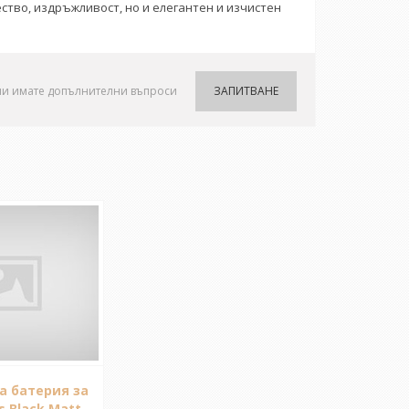
ество, издръжливост, но и елегантен и изчистен
ли имате допълнителни въпроси
ЗАПИТВАНЕ
а батерия за
s Black Matt