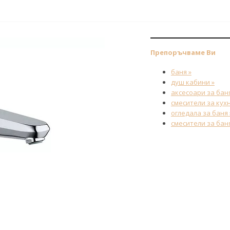
Препоръчваме Ви
баня »
душ кабини »
аксесоари за баня
смесители за кухн
огледала за баня 
смесители за баня