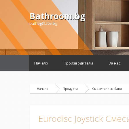
Bathroom.bg
bathbg@abv.bg
Начало
Производители
За нас
Начало
Продукти
Смесители за баня
Eurodisc Joystick Смес