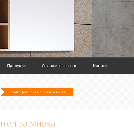
Продукти
Свържете се с нас
Новини
Eurodisc Joystick Смесител за мивка
ител за мивка