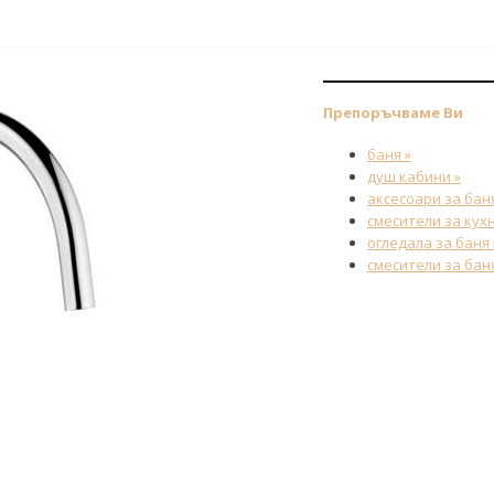
Препоръчваме Ви
баня »
душ кабини »
аксесоари за баня
смесители за кухн
огледала за баня 
смесители за баня