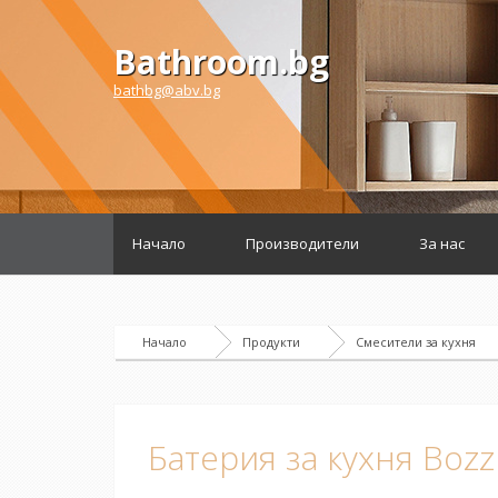
Bathroom.bg
bathbg@abv.bg
Начало
Производители
За нас
Начало
Продукти
Смесители за кухня
Батерия за кухня Bozz