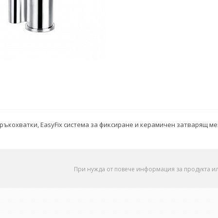
 ръкохватки, EasyFix система за фиксиране и керамичен затварящ м
При нужда от повече информация за продукта и