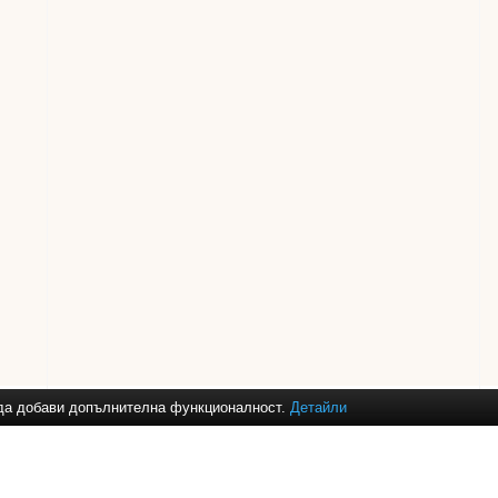
и да добави допълнителна функционалност.
Детайли
ане за
баня
,
душ кабини
,
аксесоари за баня
,
смесители за кухня
,
огле