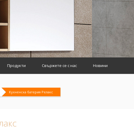
Продукти
Свържете се с нас
Новини
Кухненска батерия Релакс
лакс