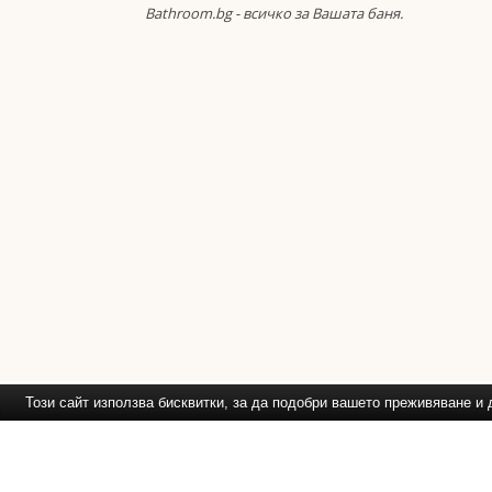
Bathroom.bg - всичко за Вашата баня.
Този сайт използва бисквитки, за да подобри вашето преживяване 
Препоръчваме Ви
: Обзавежд