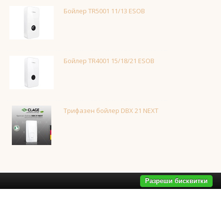
Бойлер TR5001 11/13 ESOB
Бойлер TR4001 15/18/21 ESOB
Трифазен бойлер DBX 21 NEXT
Разреши бисквитки
дала за баня
,
смесители за баня