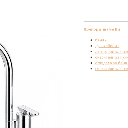
Препоръчваме Ви
баня »
душ кабини »
аксесоари за баня
смесители за кухн
огледала за баня 
смесители за баня