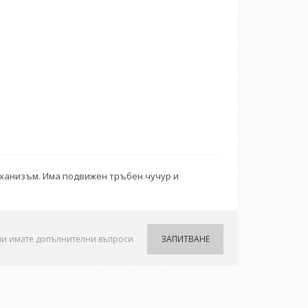
еханизъм. Има подвижен тръбен чучур и
ли имате допълнителни въпроси
ЗАПИТВАНЕ