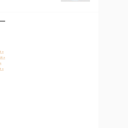
 »
я »
»
 »