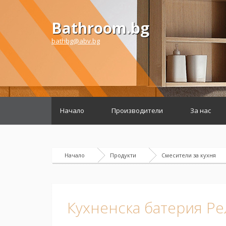
Bathroom.bg
bathbg@abv.bg
Начало
Производители
За нас
Начало
Продукти
Смесители за кухня
Кухненска батерия Ре