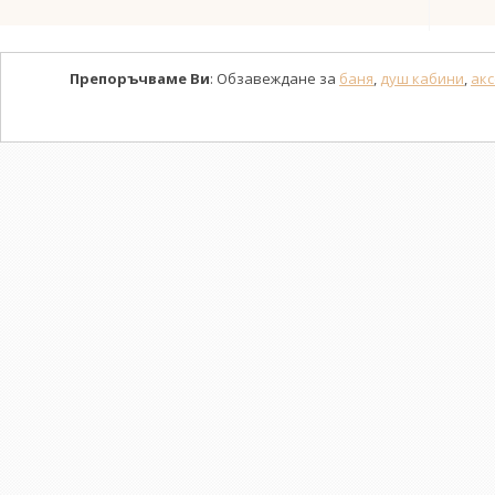
Препоръчваме Ви
: Обзавеждане за
баня
,
душ кабини
,
акс