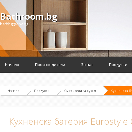
Bathroom.bg
bathbg@abv.bg
Начало
Производители
За нас
Продукти
Начало
Продукти
Смесители за кухня
Кухненска ба
Кухненска батерия Eurostyle