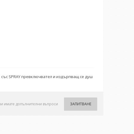
га със SPRAY превключвател и издърпващ се душ
ли имате допълнителни въпроси
ЗАПИТВАНЕ