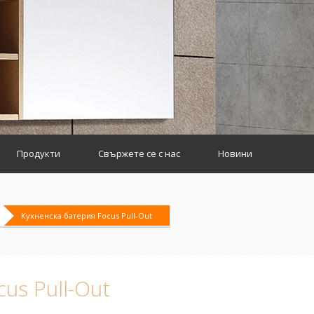
Продукти
Свържете се с нас
Новини
Кухненска батерия Focus Pull-Out
us Pull-Out