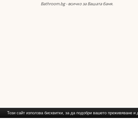
Bathroom.bg - всичко за Вашата баня.
Този сайт използва бисквитки, за да подобри вашето преживяване 
Препоръчваме Ви
: Обзавежд