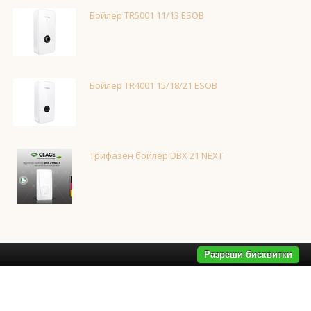
Бойлер TR5001 11/13 ESOB
Бойлер TR4001 15/18/21 ESOB
Трифазен бойлер DBX 21 NEXT
Разреши бисквитки
дала за баня
,
смесители за баня