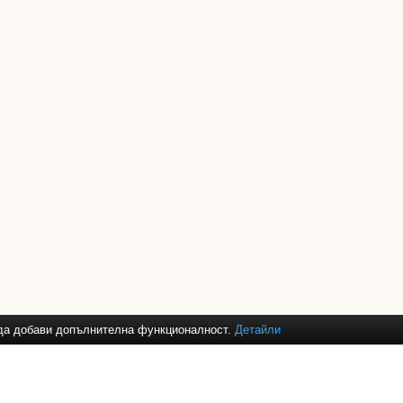
и да добави допълнителна функционалност.
Детайли
ане за
баня
,
душ кабини
,
аксесоари за баня
,
смесители за кухня
,
огле