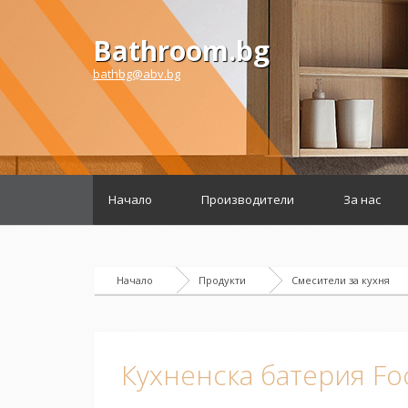
Bathroom.bg
bathbg@abv.bg
Начало
Производители
За нас
Начало
Продукти
Смесители за кухня
Кухненска батерия Foc