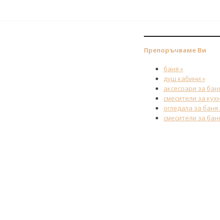
Препоръчваме Ви
баня »
душ кабини »
аксесоари за баня
смесители за кухн
огледала за баня 
смесители за баня