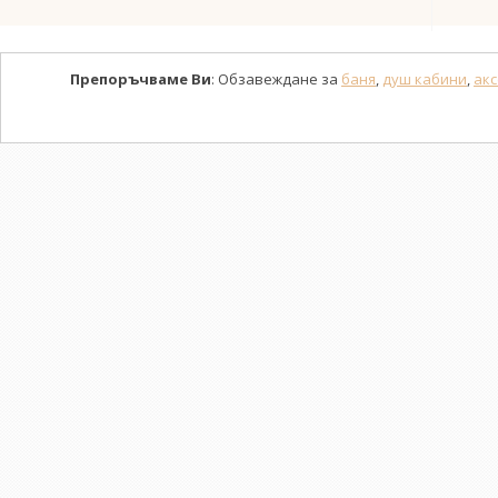
Препоръчваме Ви
: Обзавеждане за
баня
,
душ кабини
,
акс