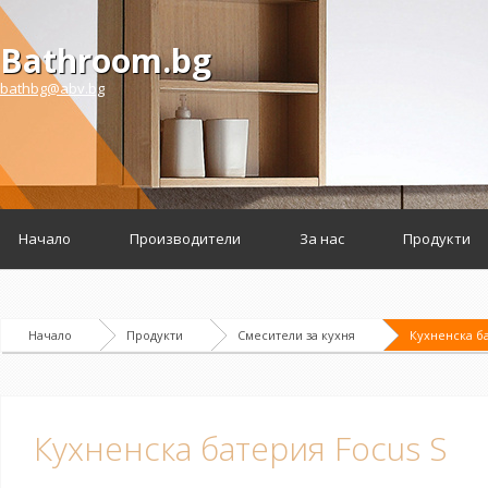
Bathroom.bg
bathbg@abv.bg
Начало
Производители
За нас
Продукти
Начало
Продукти
Смесители за кухня
Кухненска ба
Кухненска батерия Focus S