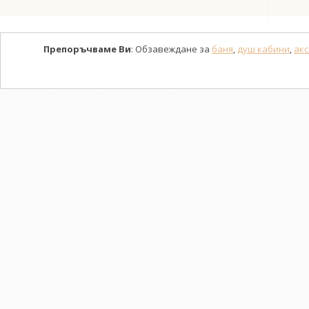
Препоръчваме Ви
: Обзавеждане за
баня
,
душ кабини
,
акс