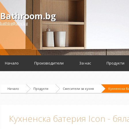
Bathroom.bg
bathbg@abv.bg
Начало
Производители
За нас
Продукти
Начало
Продукти
Смесители за кухня
Кухненска ба
Кухненска батерия Icon - бял