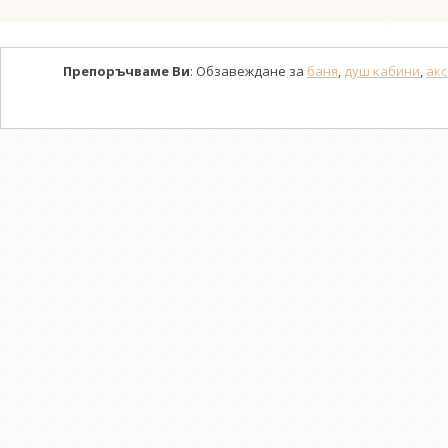
Препоръчваме Ви
: Обзавеждане за
баня
,
душ кабини
,
акс