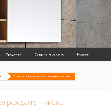
Продукти
Свържете се с нас
Новини
е
Структура Дуофикс за вграждане - ниска
вграждане - ниска