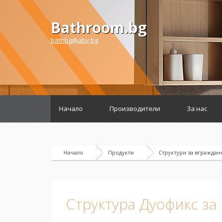
Bathroom.bg
bathbg@abv.bg
Начало
Производители
За нас
Начало
Продукти
Структури за вграждан
Структура Дуофикс за 