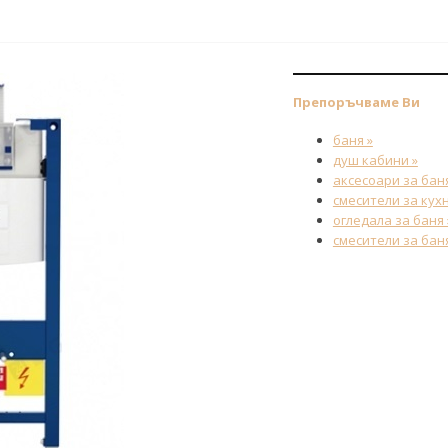
Препоръчваме Ви
баня »
душ кабини »
аксесоари за баня
смесители за кухн
огледала за баня 
смесители за баня