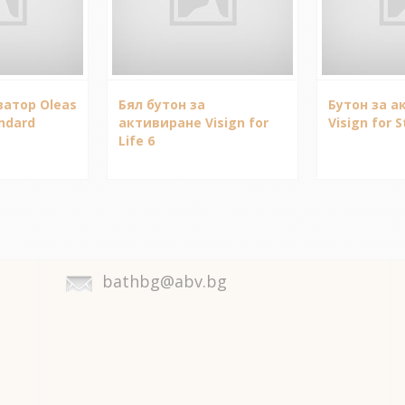
ватор Oleas
Бял бутон за
Бутон за а
andard
активиране Visign for
Visign for S
Life 6
bathbg@abv.bg