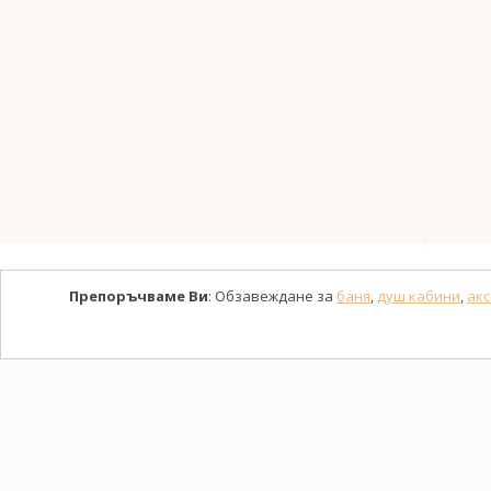
Препоръчваме Ви
: Обзавеждане за
баня
,
душ кабини
,
акс