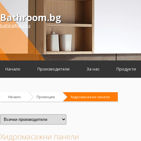
Bathroom.bg
bathbg@abv.bg
Начало
Производители
За нас
Продукти
Начало
Промоции
Хидромасажни панели
Хидромасажни панели