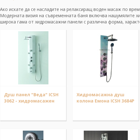
Ако искате да се насладите на релаксиращ воден масаж по вре
Модерната визия на съвременната баня включва нашумялите хи
широка гама от хидромасажни панели с различна форма, характе
Душ панел "Веда" ICSH
Хидромасажна душ
3062 - хидромасажен
колона Емона ICSH 3684P