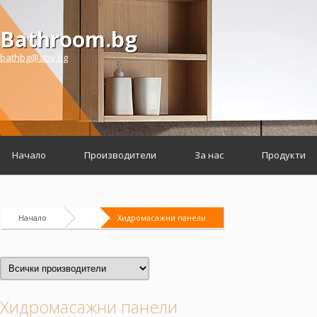
Bathroom.bg
bathbg@abv.bg
Начало
Производители
За нас
Продукти
Начало
Хидромасажни панели
Хидромасажни панели