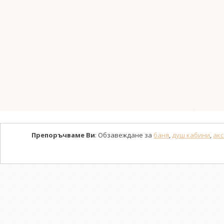
Препоръчваме Ви
: Обзавеждане за
баня
,
душ кабини
,
акс