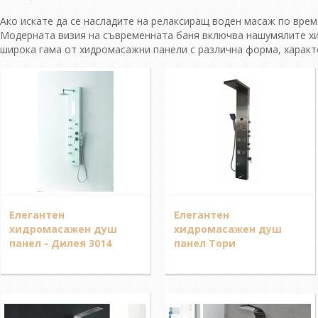
Ако искате да се насладите на релаксиращ воден масаж по вре
Модерната визия на съвременната баня включва нашумялите хи
широка гама от хидромасажни панели с различна форма, характе
Елегантен
Елегантен
хидромасажен душ
хидромасажен душ
панел - Дилея 3014
панел Тори