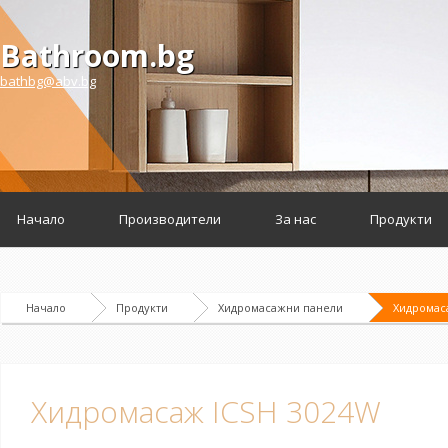
Bathroom.bg
bathbg@abv.bg
Начало
Производители
За нас
Продукти
Начало
Продукти
Хидромасажни панели
Хидромас
Хидромасаж ICSH 3024W