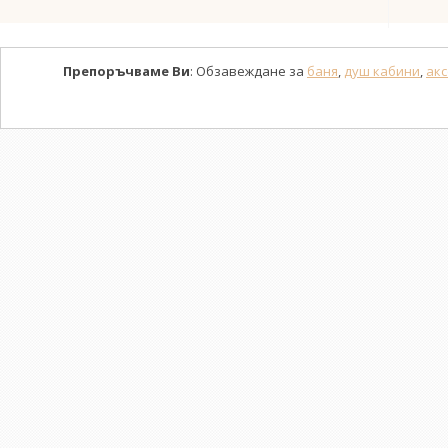
Препоръчваме Ви
: Обзавеждане за
баня
,
душ кабини
,
акс