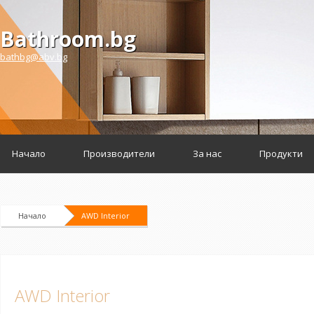
Bathroom.bg
bathbg@abv.bg
Начало
Производители
За нас
Продукти
Начало
AWD Interior
AWD Interior