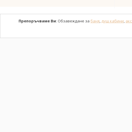
Препоръчваме Ви
: Обзавеждане за
баня
,
душ кабини
,
акс