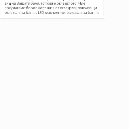
вид на Вашата баня, то това е огледалото. Ние
предлагаме богата колекция от огледала, включващи
огледала за баня с LED осветление, огледала за баня с
Touch Screen, огледала за баня с полица, кристални
огледала за баня, козметични огледала за баня и
други. Създайте илюзията за по-голямо пространство
със стратегическо разположени огледала за баня или
изберете по-практичен продукт, който да допринесе
за приятната атмосфера във Вашата баня.