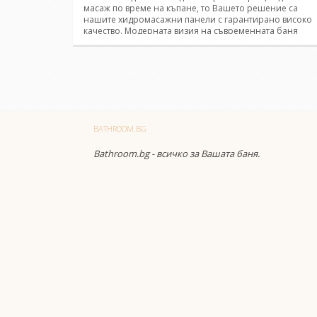
масаж по време на къпане, то Вашето решение са
нашите хидромасажни панели с гарантирано високо
качество. Модерната визия на съвременната баня
включва нашумялите хидромасажни панели, които
ще осигурят Вашия пълен релакс. Ние, bathroom.bg,
предлагаме широка гама от хидромасажни панели с
различна форма, характеристики и дизайн, които ще
задоволят и най-взискателните изисквания.
BATHROOM.BG
Bathroom.bg - всичко за Вашата баня.