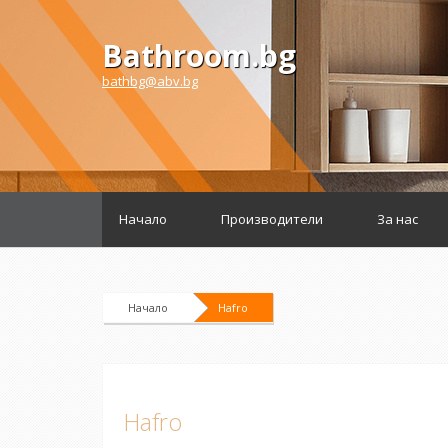
Bathroom.bg
bathbg@abv.bg
Начало
Производители
За нас
Начало
Hafro
Hafro