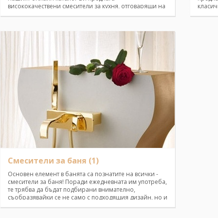
висококачествени смесители за кухня, отговарящи на
класич
всички изисквания за качество и отличен външен вид!
висок 
Ние ви предоставяме голямо разнообразие от
гарант
продукти, подходящи за всеки!<br />Добавете
извест
финалната щриха със стилните смесители за кухня и
други.
превърнете помещението в най-предпочитаното, от
аксесо
Вас, място!
Смесители за баня
(1)
Основен елемент в банята са познатите на всички -
смесители за баня! Поради ежедневната им употреба,
те трябва да бъдат подбирани внимателно,
съобразявайки се не само с подходящия дизайн, но и
функционалност и основни характеристики. Всички
смесители за баня, с които нашият онлайн каталог