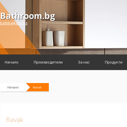
Bathroom.bg
bathbg@abv.bg
Начало
Производители
За нас
Продукти
Начало
Ravak
Ravak