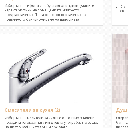
Изборът на сифони се обуславя от индивидуалните
Стен
характеристики на помещенията и тяхното
(4)
предназначение. Те са от основно значение за
правилното функциониране на цялостната
канализация. Ние Ви предлагаме богат избор на
сифони, изработени от неръждаема стомана,
предотвратяващи всички неприятни миризми.
Вземете най-добрите решения за Вашата мивка или
под в банята сред нашите разнообразни модели
сифони, покриващи всякакви изисквания за
издръжливост и качество!
Смесители за кухня
(2)
Душ 
Изборът на смесители за кухня е от голямо значение,
Открай
поради многократната им дневна употреба. Ето защо,
баня с
нашият онлайн каталог Ви предлага
предла