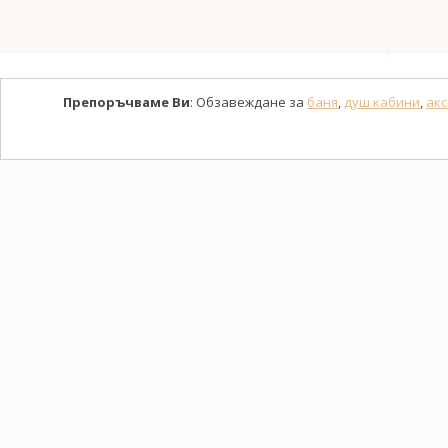
Препоръчваме Ви
: Обзавеждане за
баня
,
душ кабини
,
акс