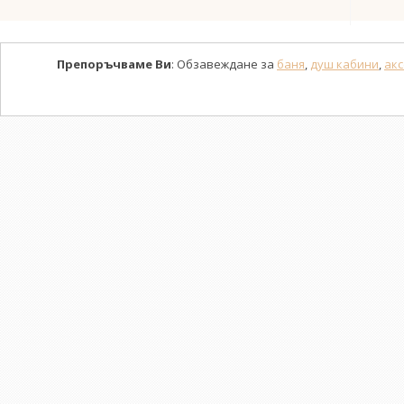
Препоръчваме Ви
: Обзавеждане за
баня
,
душ кабини
,
акс