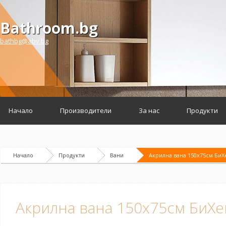
Bathroom.bg
bathbg@abv.bg
Начало
Производители
За нас
Продукти
Начало
Продукти
Вани
Акрилна вана 150x75см БиХ
Акрилна вана 150x75см БиХе