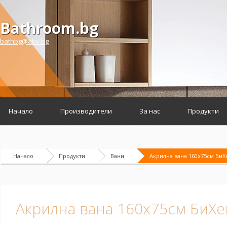
Bathroom.bg
bathbg@abv.bg
Начало
Производители
За нас
Продукти
Начало
Продукти
Вани
Акрилна вана 160x75см БиХ
Акрилна вана 160x75см БиХе