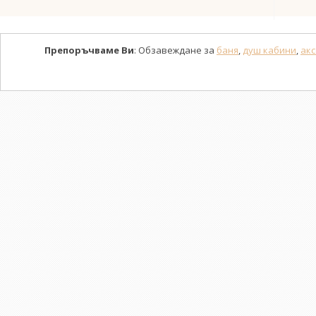
Препоръчваме Ви
: Обзавеждане за
баня
,
душ кабини
,
акс