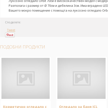
Луксозно огледало Orbit 70см е висококачествен модел с моде
Разполага с размер от Ø 70см и дебелина 3см. Има вградено L
Вашето мокро помещение с помощта на луксозно огледало Orbit
Споделете:
Tweet
ПОДОБНИ ПРОДУКТИ
Козметично огледало с
Огледало за баня ICL