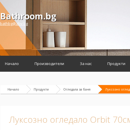
Bathroom.bg
bathbg@abv.bg
Начало
Производители
За нас
Продукти
Начало
Продукти
Огледала за баня
Луксозно оглед
Луксозно огледало Orbit 70с