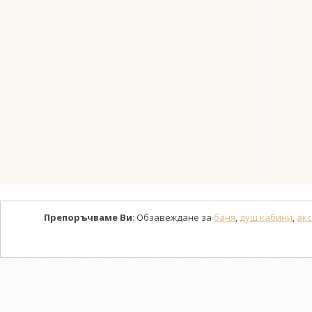
Препоръчваме Ви
: Обзавеждане за
баня
,
душ кабини
,
акс