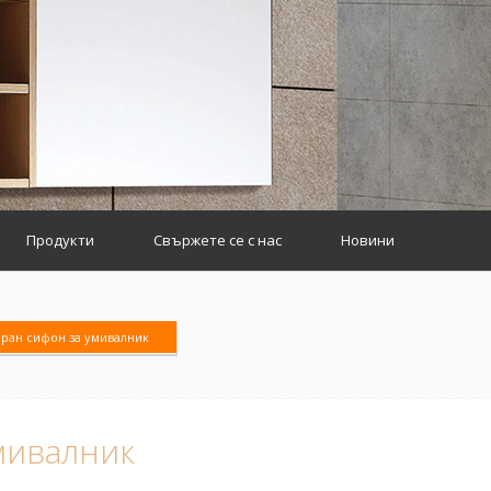
Продукти
Свържете се с нас
Новини
ран сифон за умивалник
мивалник