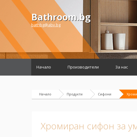
Bathroom.bg
bathbg@abv.bg
Начало
Производители
За нас
Начало
Продукти
Сифони
Хроми
Хромиран сифон за у