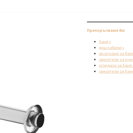
Препоръчваме Ви
баня »
душ кабини »
аксесоари за баня
смесители за кухн
огледала за баня 
смесители за баня