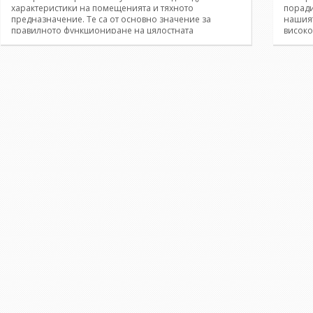
характеристики на помещенията и тяхното
поради
предназначение. Те са от основно значение за
нашият
правилното функциониране на цялостната
високо
канализация. Ние Ви предлагаме богат избор на
всички
сифони, изработени от неръждаема стомана,
Ние ви
предотвратяващи всички неприятни миризми.
продук
Вземете най-добрите решения за Вашата мивка или
финалн
под в банята сред нашите разнообразни модели
превър
сифони, покриващи всякакви изисквания за
Вас, мя
издръжливост и качество!