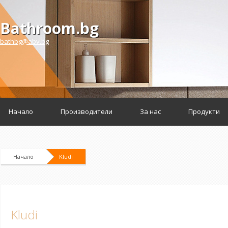
Bathroom.bg
bathbg@abv.bg
Начало
Производители
За нас
Продукти
Начало
Kludi
Kludi