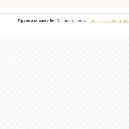
Препоръчваме Ви
: Обзавеждане за
баня
,
душ кабини
,
акс