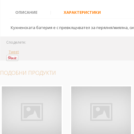
ОПИСАНИЕ
|
ХАРАКТЕРИСТИКИ
Кухненската батерия е с превклщчвател за перялня/миялна, си
Споделете:
Tweet
ПОДОБНИ ПРОДУКТИ