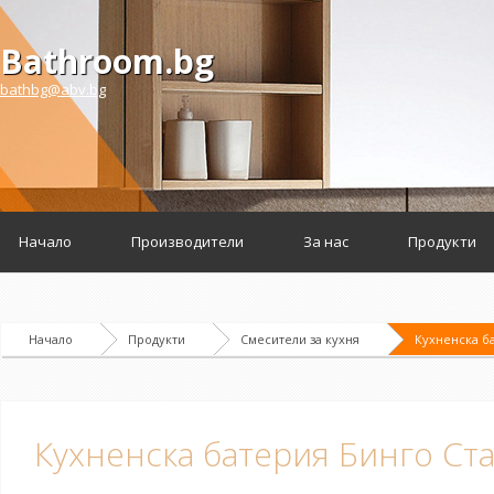
Bathroom.bg
bathbg@abv.bg
Начало
Производители
За нас
Продукти
Начало
Продукти
Смесители за кухня
Кухненска б
Кухненска батерия Бинго Ст