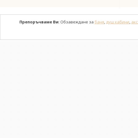
Препоръчваме Ви
: Обзавеждане за
баня
,
душ кабини
,
акс