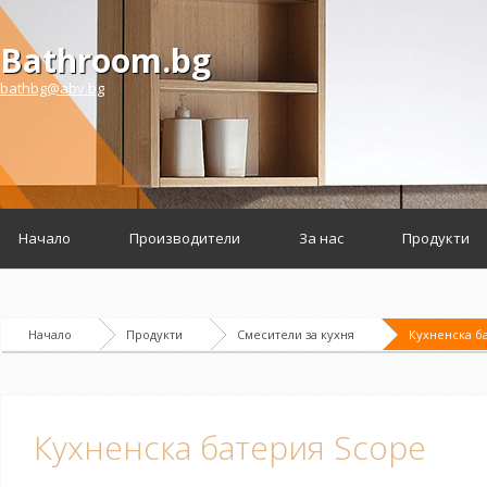
Bathroom.bg
bathbg@abv.bg
Начало
Производители
За нас
Продукти
Начало
Продукти
Смесители за кухня
Кухненска б
Кухненска батерия Scope