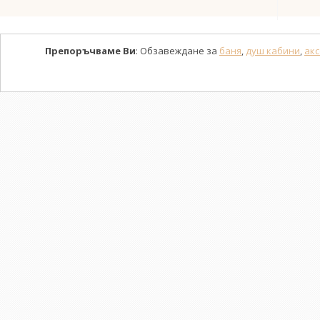
Препоръчваме Ви
: Обзавеждане за
баня
,
душ кабини
,
акс