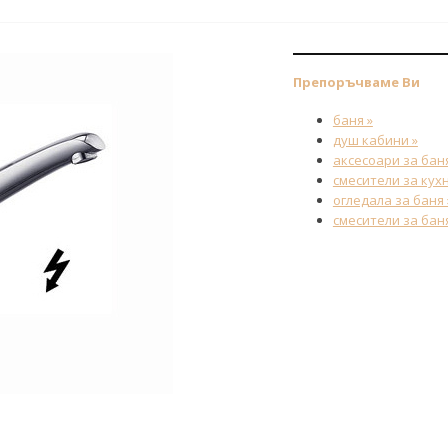
Препоръчваме Ви
баня »
душ кабини »
аксесоари за баня
смесители за кухн
огледала за баня 
смесители за баня