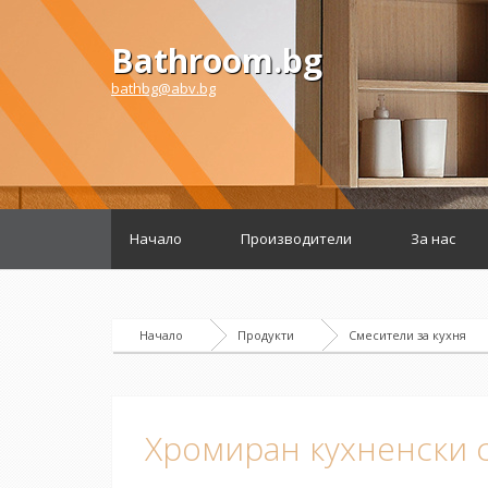
Bathroom.bg
bathbg@abv.bg
Начало
Производители
За нас
Начало
Продукти
Смесители за кухня
Хромиран кухненски 