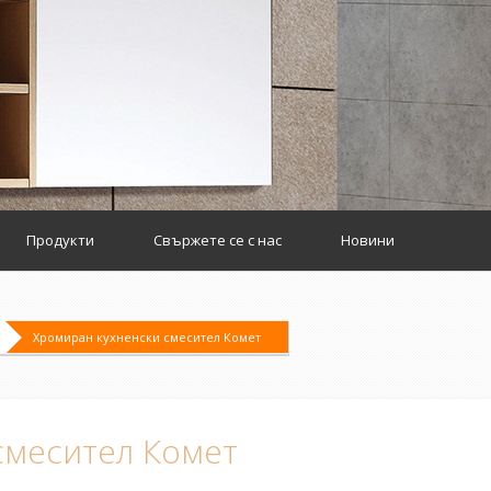
Продукти
Свържете се с нас
Новини
Хромиран кухненски смесител Комет
смесител Комет