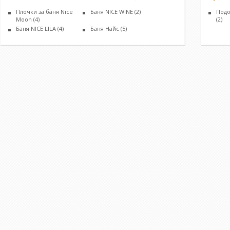
Плочки за баня Nice
Баня NICE WINE
(2)
Подо
Moon
(4)
(2)
Баня NICE LILA
(4)
Баня Найс
(5)