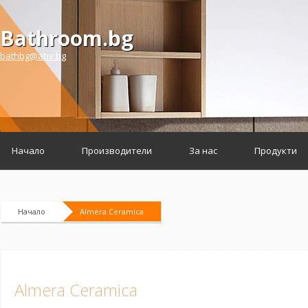
Bathroom.bg
bathbg@abv.bg
Начало
Производители
За нас
Продукти
Начало
Almera Ceramica
Almera Ceramica