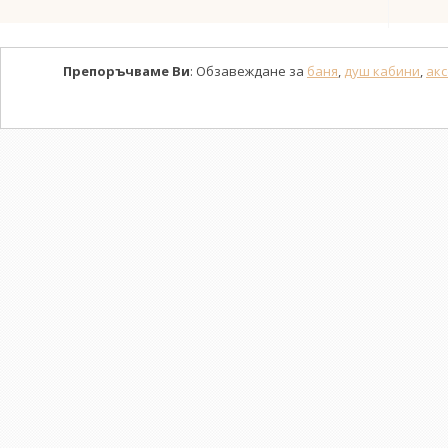
Препоръчваме Ви
: Обзавеждане за
баня
,
душ кабини
,
акс