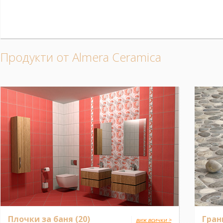
Продукти от Almera Ceramica
Плочки за баня
(20)
|
Гран
виж всички >