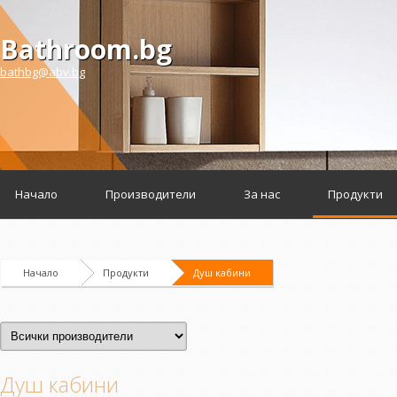
Bathroom.bg
bathbg@abv.bg
Начало
Производители
За нас
Продукти
Начало
Продукти
Душ кабини
Душ кабини