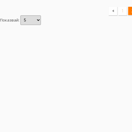
1
Показвай: