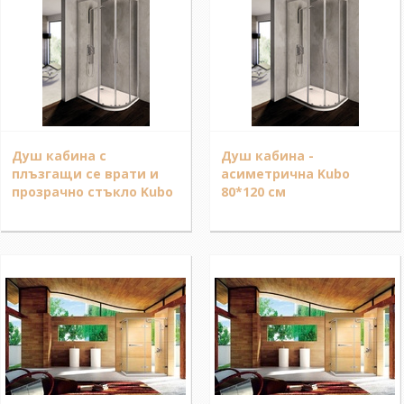
Душ кабина с
Душ кабина -
плъзгащи се врати и
асиметрична Kubo
прозрачно стъкло Kubo
80*120 см
80*100 см