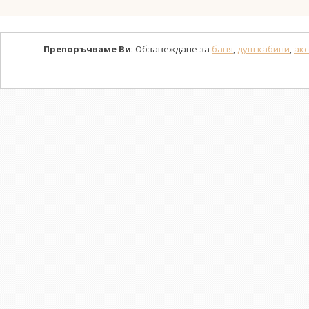
Препоръчваме Ви
: Обзавеждане за
баня
,
душ кабини
,
акс