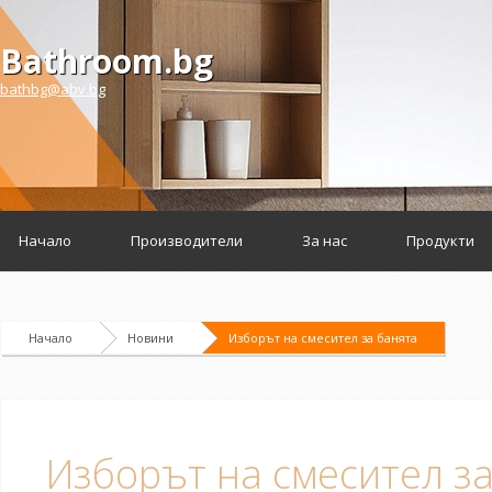
Bathroom.bg
bathbg@abv.bg
Начало
Производители
За нас
Продукти
Начало
Новини
Изборът на смесител за банята
Изборът на смесител з