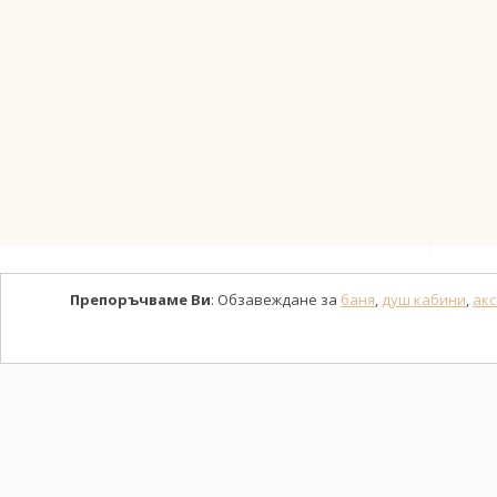
Препоръчваме Ви
: Обзавеждане за
баня
,
душ кабини
,
акс