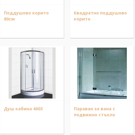
Поддушово корито
Квадратно поддушово
80см
корито
Душ кабина 4003
Параван за вана с
подвижно стъкло