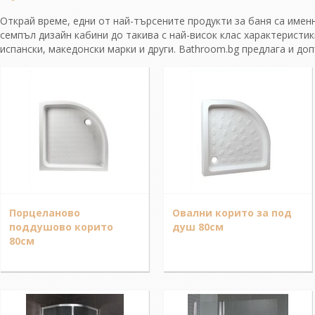
Открай време, едни от най-търсените продукти за баня са имен
семпъл дизайн кабини до такива с най-висок клас характеристик
испански, македонски марки и други. Bathroom.bg предлага и до
Порцеланово
Овални корито за под
поддушово корито
душ 80см
80см