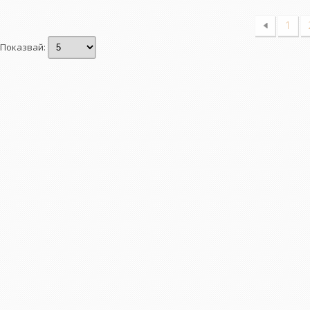
1
Показвай: