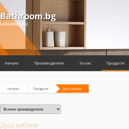
Bathroom.bg
bathbg@abv.bg
Начало
Производители
За нас
Продукти
Начало
Продукти
Душ кабини
Душ кабини